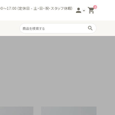
0
:00～17:00（定休日 - 土・日・祝・スタッフ休暇）
person
shopping_cart
search
サニタリー商品
フェムケア商品
枕カバー