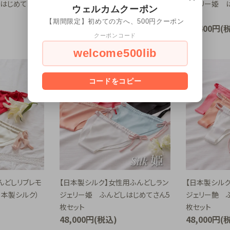
しはじめてさん5
性用ふんどしランジェリー姫 ふんど
ジェリー姫 
ウェルカムクーポン
しはじめてさん5枚セット
ト
【期間限定】初めての方へ、500円クーポン
21,000円(税込)
28,400円(
クーポンコード
welcome500lib
コードをコピー
んどしリブレモ
【日本製シルク】女性用ふんどしラン
【日本製シルク
日本製シルク）
ジェリー姫 ふんどしはじめてさん5
ジェリー艶 
枚セット
枚セット
48,000円(税込)
48,000円(