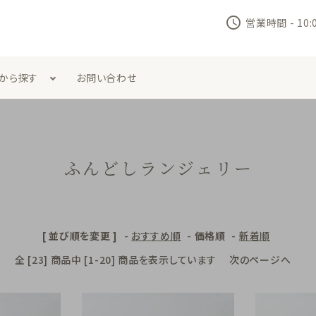
schedule
営業時間 - 10
から探す
お問い合わせ
ラジャー
セット商品
ふんどしランジェリー
フト
バスソルト
下
マスク
[ 並び順を変更 ]
-
おすすめ順
-
価格順
-
新着順
期便
全 [23] 商品中 [1-20] 商品を表示しています
次のページへ