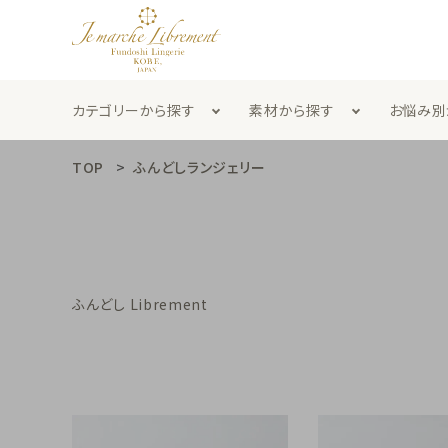
カテゴリーから探す
素材から探す
お悩み別
TOP
ふんどしランジェリー
ふんどしランジェリー
ブ
男性用
ギ
search
腹巻
靴
ふんどし Librement
紐
定
素材から探す
カテゴリーから探す