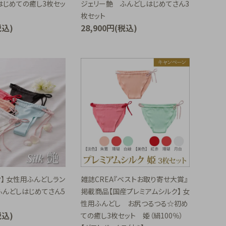
はじめての癒し3枚セッ
ジェリー艶 ふんどしはじめてさん3
枚セット
税込)
28,900円(税込)
】 女性用ふんどしラン
雑誌CREA『ベストお取り寄せ大賞』
ふんどしはじめてさん5
掲載商品【国産プレミアムシルク】 女
性用ふんどし お尻つるつる☆初め
税込)
ての癒し3枚セット 姫（絹100％）