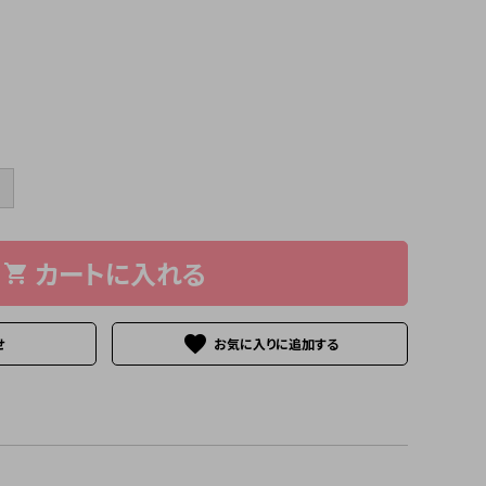
＋
カートに入れる
shopping_cart
favorite
せ