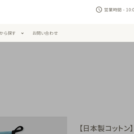
schedule
営業時間 - 10
から探す
お問い合わせ
ラジャー
セット商品
フト
バスソルト
下
マスク
期便
【日本製コットン】