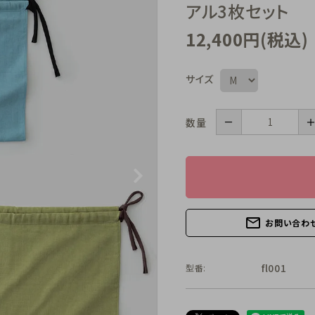
アル3枚セット
12,400円(税込)
サイズ
－
数量
mail_outline
お問い合わ
fl001
型番: