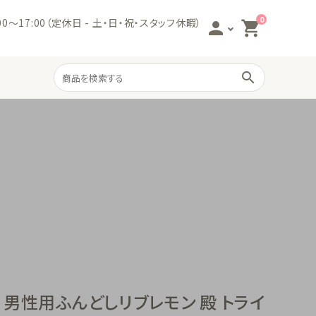
0
:00～17:00（定休日 - 土・日・祝・スタッフ休暇）
person
shopping_cart
search
サニタリー商品
フェムケア商品
枕カバー
 男性用ふんどしリブレモン 殿 トライ