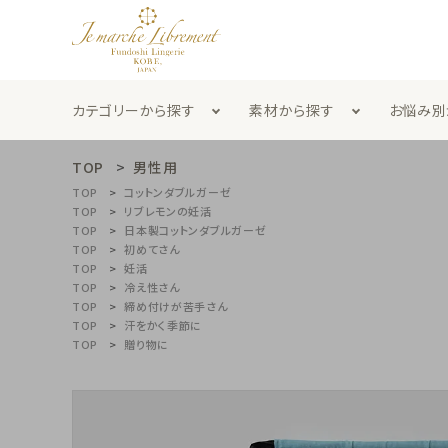
カテゴリーから探す
素材から探す
お悩み別
TOP
男性用
TOP
コットンダブルガーゼ
ふんどしランジェリー
ブ
TOP
リブレモンの妊活
TOP
日本製コットンダブルガーゼ
男性用
ギ
TOP
初めてさん
TOP
妊活
TOP
冷え性さん
search
腹巻
靴
TOP
締め付けが苦手さん
TOP
汗をかく季節に
紐
定
TOP
贈り物に
素材から探す
カテゴリーから探す