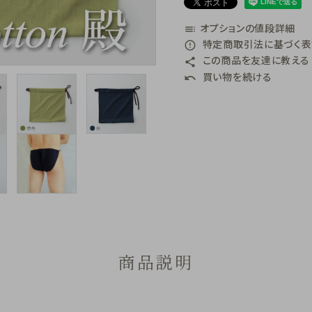
オプションの値段詳細
toc
特定商取引法に基づく表記
error_outline
この商品を友達に教える
share
買い物を続ける
undo
商品説明