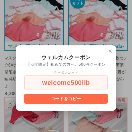
×
ウェルカムクーポン
マスク 潤肌 -Uruhada- 両面シル
マスク 潤肌 -Uruhada- 《3枚セッ
ク6Aランク【抗菌消臭加工】 【数
ト》両面シルク6Aランク【抗菌消
【期間限定】初めての方へ、500円クーポン
量限定】日本製 耳が痛くならず
臭加工】 【数量限定】日本製 耳が
クーポンコード
敏感肌の方にも安心♪ギフトにも
痛くならず 敏感肌の方にも安心
welcome500lib
♪
♪ギフトにも♪
3,200円(税込)
9,300円(税込)
コードをコピー