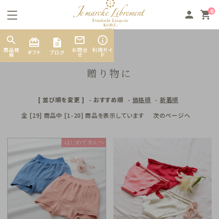
0
person
shopping_cart
search
mail_outline
info_outline
TOP
贈り物に
card_giftcard
商品検
お問合
利用ガイ
ギフト
ブログ
索
せ
ド
贈り物に
[ 並び順を変更 ]
-
おすすめ順
-
価格順
-
新着順
search
全 [29] 商品中 [1-20] 商品を表示しています
次のページへ
素材から探す
カテゴリーから探す
お悩み別から探す
INFORMATION