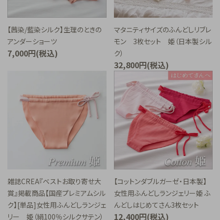
ご利用ガイド
【茜染/藍染シルク】生理のときの
マタニティサイズのふんどしリブレ
プライバシーポリシー
アンダーショーツ
モン 3枚セット 姫（日本製シル
7,000円(税込)
ク）
特定商取引法について
32,800円(税込)
お問い合わせ
雑誌CREA『ベストお取り寄せ大
【コットンダブルガーゼ・日本製】
賞』掲載商品【国産プレミアムシル
女性用ふんどしランジェリー姫 ふ
ク】[単品]女性用ふんどしランジェ
んどしはじめてさん3枚セット
12,400円(税込)
リー 姫（絹100％シルクサテン）