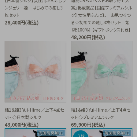
【日本製シルク】女性用ふんどしラ
雑誌CREA『ベストお取り寄せ大
ンジェリー姫 はじめての癒し3
賞』掲載商品【国産プレミアムシル
枚セット
ク】 女性用ふんどし お尻つるつ
28,400円(税込)
る☆初めての癒し3枚セット 姫
（絹100％） 【ギフトボックス付き】
48,200円(税込)
結1＆姫3 Yui-Hime／上下4点セ
結1＆姫3 Yui-Hime／上下4点セ
ット ◇日本製シルク
ット ◇プレミアムシルク
43,000円(税込)
69,900円(税込)