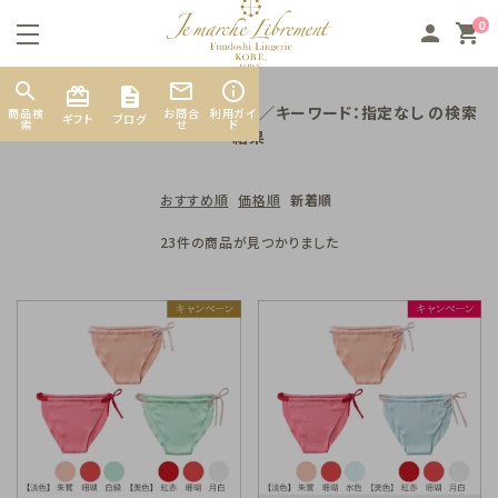
0
person
shopping_cart
search
mail_outline
info_outline
card_giftcard
カテゴリー：ふんどしランジェリー／キーワード：指定なし の検索
商品検
お問合
利用ガイ
ギフト
ブログ
索
せ
ド
結果
おすすめ順
価格順
新着順
search
23件の商品が見つかりました
素材から探す
カテゴリーから探す
お悩み別から探す
INFORMATION