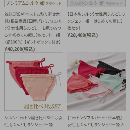
ご利用ガイド
雑誌CREA『ベストお取り寄せ大
【日本製シルク】女性用ふんどしラ
賞』掲載商品【国産プレミアムシル
ンジェリー姫 はじめての癒し3
プライバシーポリシー
ク】 女性用ふんどし お尻つるつ
枚セット
特定商取引法について
¥28,400(税込)
る☆初めての癒し3枚セット 姫
（絹100％） 【ギフトボックス付き】
お問い合わせ
¥48,200(税込)
シルク・コットン履き比べSET◇女
【コットンダブルガーゼ・日本製】
性用ふんどしランジェリー姫
女性用ふんどしランジェリー姫 ふ