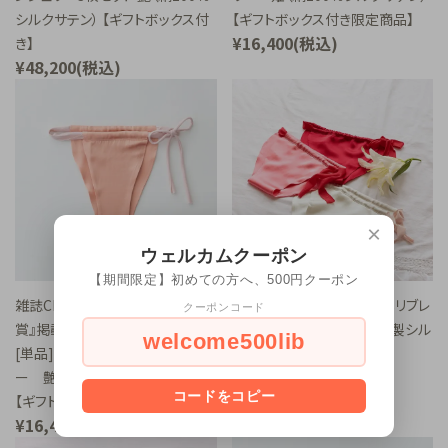
シルクサテン） 【ギフトボックス付
【ギフトボックス付き限定商品】
¥16,400(税込)
き】
¥48,200(税込)
×
ウェルカムクーポン
【期間限定】初めての方へ、500円クーポン
雑誌CREA『ベストお取り寄せ大
マタニティサイズのふんどしリブレ
クーポンコード
賞』掲載【国産プレミアムシルク】
モン 3枚セット 姫（日本製シル
welcome500lib
[単品]女性用ふんどしランジェリ
ク）
¥32,800(税込)
ー 艶（絹100％シルクサテン）
コードをコピー
【ギフトボックス付き限定商品】
¥16,400(税込)