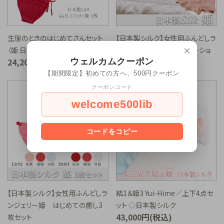
生理のときのはじめてさんセット
【日本製シルク】女性用ふんどしラ
×
（姫 日本製シルク）◇5点セット
ンジェリー姫 3枚 + アンダーショ
24,200円(税込)
ウェルカムクーポン
ーツセット
35,200円(税込)
【期間限定】初めての方へ、500円クーポン
クーポンコード
welcome500lib
コードをコピー
【日本製シルク】女性用ふんどしラ
結1＆姫3 Yui-Hime／上下4点セ
ンジェリー姫 はじめての癒し3
ット ◇日本製シルク
43,000円(税込)
枚セット