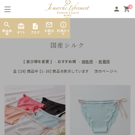
0
person
shopping_cart
search
mail_outline
info_outline
TOP
国産シルク
card_giftcard
商品検
お問合
利用ガイ
ギフト
ブログ
索
せ
ド
国産シルク
[ 並び順を変更 ]
-
おすすめ順
-
価格順
-
新着順
search
全 [26] 商品中 [1-20] 商品を表示しています
次のページへ
素材から探す
カテゴリーから探す
お悩み別から探す
INFORMATION